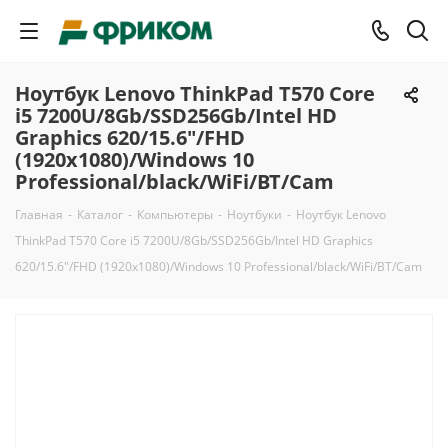
Ноутбук Lenovo ThinkPad T570 Core
i5 7200U/8Gb/SSD256Gb/Intel HD
Graphics 620/15.6"/FHD
(1920x1080)/Windows 10
Professional/black/WiFi/BT/Cam
Главная
-
Каталог
-
Компьютеры
-
Ноутбуки
-
Ноутбук Lenovo
ThinkPad T570 Core i5 7200U/8Gb/SSD256Gb/Intel HD Graphics
620/15.6"/FHD (1920x1080)/Windows 10 Professional/black/WiFi/BT/Cam