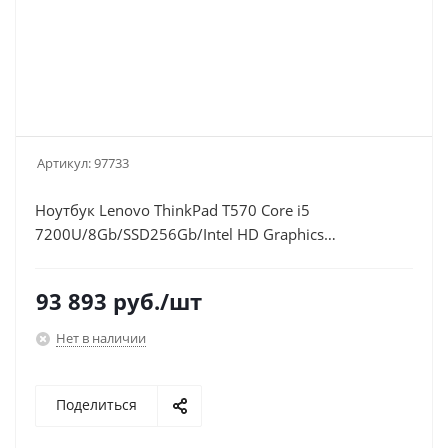
Артикул:
97733
Ноутбук Lenovo ThinkPad T570 Core i5
7200U/8Gb/SSD256Gb/Intel HD Graphics
620/15.6"/FHD (1920x1080)/Windows 10
Professional/black/WiFi/BT/Cam
93 893
руб.
/шт
Нет в наличии
Поделиться