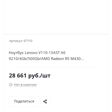
Артикул:
97710
Ноутбук Lenovo V110-15AST A6
9210/4Gb/500Gb/AMD Radeon R5 M430
2Gb/15.6"/TN/HD (1366x768)/Windows
10/black/WiFi/BT/Cam
28 661
руб.
/шт
Нет в наличии
Поделиться