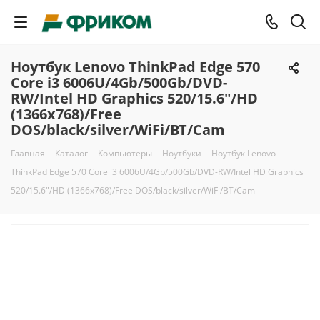
Ноутбук Lenovo ThinkPad Edge 570
Core i3 6006U/4Gb/500Gb/DVD-
RW/Intel HD Graphics 520/15.6"/HD
(1366x768)/Free
DOS/black/silver/WiFi/BT/Cam
Главная
-
Каталог
-
Компьютеры
-
Ноутбуки
-
Ноутбук Lenovo
ThinkPad Edge 570 Core i3 6006U/4Gb/500Gb/DVD-RW/Intel HD Graphics
520/15.6"/HD (1366x768)/Free DOS/black/silver/WiFi/BT/Cam