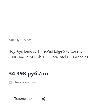
Артикул:
97705
Ноутбук Lenovo ThinkPad Edge 570 Core i3
6006U/4Gb/500Gb/DVD-RW/Intel HD Graphics
520/15.6"/HD (1366x768)/Free
DOS/black/silver/WiFi/BT/Cam
34 398
руб.
/шт
Нет в наличии
Поделиться