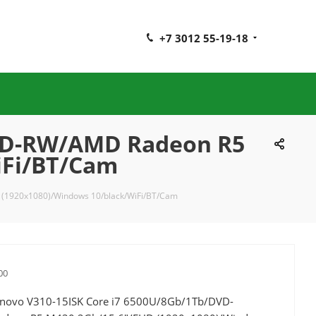
+7 3012 55-19-18
DVD-RW/AMD Radeon R5
iFi/BT/Cam
(1920x1080)/Windows 10/black/WiFi/BT/Cam
00
novo V310-15ISK Core i7 6500U/8Gb/1Tb/DVD-