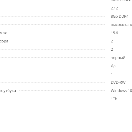
2.12
8Gb DDR4
высококаче
ймах
15.6
сора
2
2
черный
Да
1
DVD-RW
ноутбука
Windows 10
1Tb