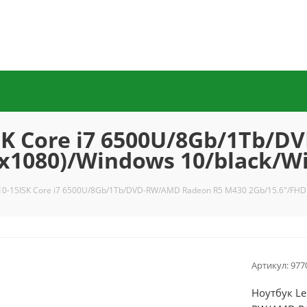
SK Core i7 6500U/8Gb/1Tb/
0x1080)/Windows 10/black/W
10-15ISK Core i7 6500U/8Gb/1Tb/DVD-RW/AMD Radeon R5 M430 2Gb/15.6"/FHD 
Артикул:
977
Ноутбук Le