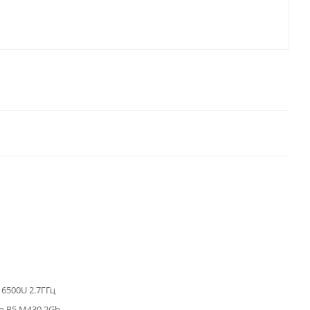
7 6500U 2.7ГГц
n R5 M430 2Gb