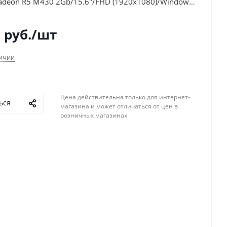
deon R5 M430 2Gb/15.6"/FHD (1920x1080)/Windows
iFi/BT/Cam
9
руб.
/шт
личии
Цена действительна только для интернет-
ься
магазина и может отличаться от цен в
розничных магазинах