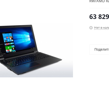
RW/AMD Ra
10/black/W
63 82
Нет в на
Поделит