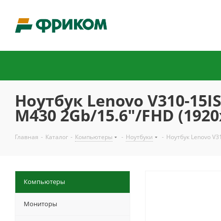
Ноутбук Lenovo V310-15I
M430 2Gb/15.6"/FHD (192
Главная
-
Каталог
-
Компьютеры
-
Ноутбуки
-
Ноутбук Lenovo V3
Компьютеры
Мониторы