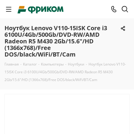
Ноутбук Lenovo V110-15ISK Core i3
6100U/4Gb/500Gb/DVD-RW/AMD
Radeon R5 M430 2Gb/15.6"/HD
(1366x768)/Free
DOS/black/WiFi/BT/Cam
Главная
-
Каталог
-
Компьютеры
-
Ноутбуки
-
Ноутбук Lenovo V110-
15ISK Core i3 6100U/4Gb/500Gb/DVD-RW/AMD Radeon R5 M430
2Gb/15.6"/HD (1366x768)/Free DOS/black/WiFi/BT/Cam