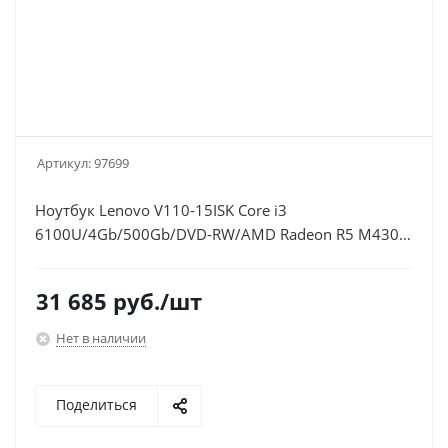
Артикул:
97699
Ноутбук Lenovo V110-15ISK Core i3
6100U/4Gb/500Gb/DVD-RW/AMD Radeon R5 M430
2Gb/15.6"/HD (1366x768)/Free
DOS/black/WiFi/BT/Cam
31 685
руб.
/шт
Нет в наличии
Поделиться