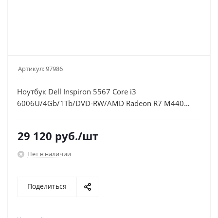
Артикул:
97986
Ноутбук Dell Inspiron 5567 Core i3
6006U/4Gb/1Tb/DVD-RW/AMD Radeon R7 M440
2Gb/15.6"/HD (1366x768)/Linux/white/WiFi/BT/Cam
29 120
руб.
/шт
Нет в наличии
Поделиться