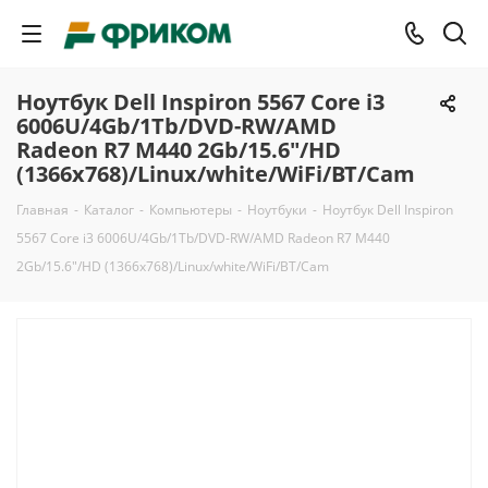
Ноутбук Dell Inspiron 5567 Core i3
6006U/4Gb/1Tb/DVD-RW/AMD
Radeon R7 M440 2Gb/15.6"/HD
(1366x768)/Linux/white/WiFi/BT/Cam
Главная
-
Каталог
-
Компьютеры
-
Ноутбуки
-
Ноутбук Dell Inspiron
5567 Core i3 6006U/4Gb/1Tb/DVD-RW/AMD Radeon R7 M440
2Gb/15.6"/HD (1366x768)/Linux/white/WiFi/BT/Cam