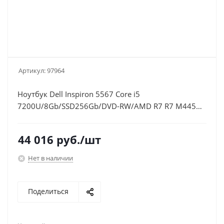
Артикул:
97964
Ноутбук Dell Inspiron 5567 Core i5
7200U/8Gb/SSD256Gb/DVD-RW/AMD R7 R7 M445
4Gb/15.6"/FHD
(1920x1080)/Linux/black/WiFi/BT/Cam
44 016
руб.
/шт
Нет в наличии
Поделиться