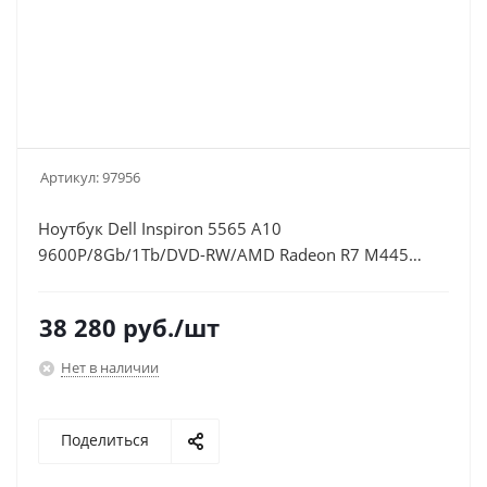
Артикул:
97956
Ноутбук Dell Inspiron 5565 A10
9600P/8Gb/1Tb/DVD-RW/AMD Radeon R7 M445
4Gb/15.6"/FHD (1920x1080)/Windows
10/black/WiFi/BT/Cam
38 280
руб.
/шт
Нет в наличии
Поделиться