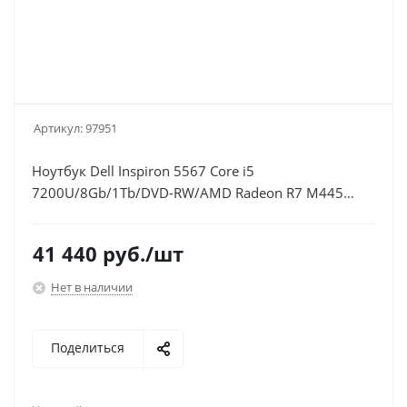
Артикул:
97951
Ноутбук Dell Inspiron 5567 Core i5
7200U/8Gb/1Tb/DVD-RW/AMD Radeon R7 M445
4Gb/15.6"/FHD
(1920x1080)/Linux/white/WiFi/BT/Cam
41 440
руб.
/шт
Нет в наличии
Поделиться