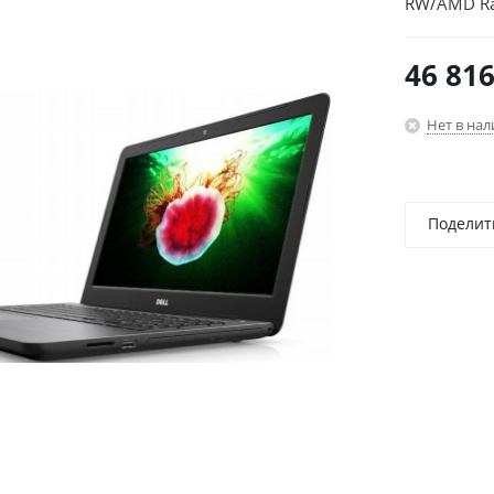
RW/AMD Ra
(1920x1080
46 81
Нет в на
Поделит