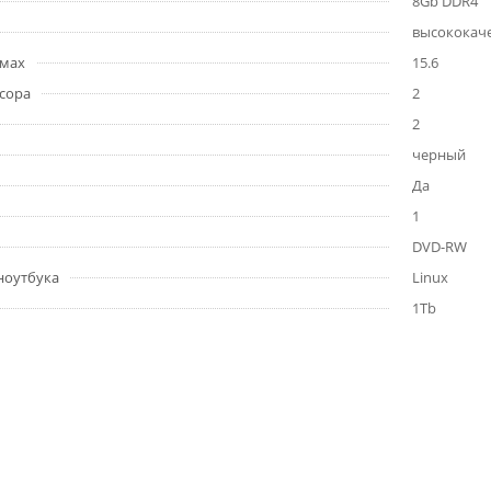
8Gb DDR4
высококаче
ймах
15.6
сора
2
2
черный
Да
1
DVD-RW
ноутбука
Linux
1Tb