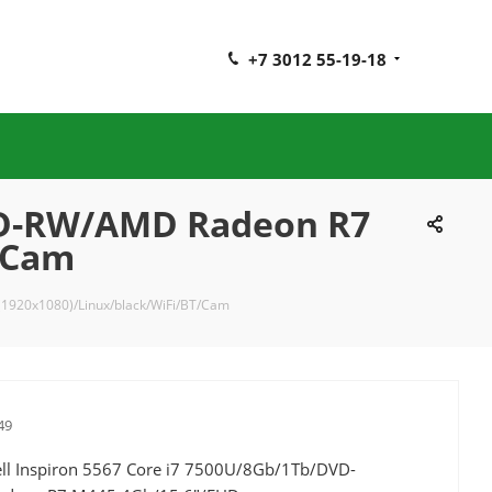
+7 3012 55-19-18
DVD-RW/AMD Radeon R7
/Cam
1920x1080)/Linux/black/WiFi/BT/Cam
49
ll Inspiron 5567 Core i7 7500U/8Gb/1Tb/DVD-