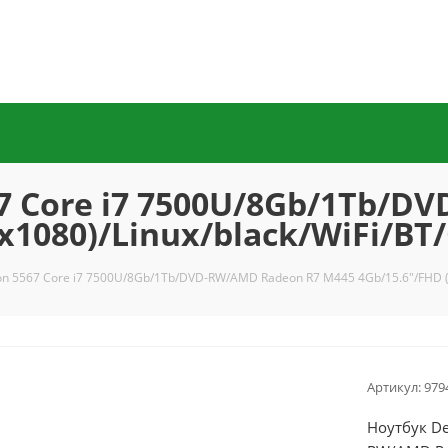
567 Core i7 7500U/8Gb/1Tb/
x1080)/Linux/black/WiFi/BT
iron 5567 Core i7 7500U/8Gb/1Tb/DVD-RW/AMD Radeon R7 M445 4Gb/15.6"/FHD (
Артикул:
979
Ноутбук De