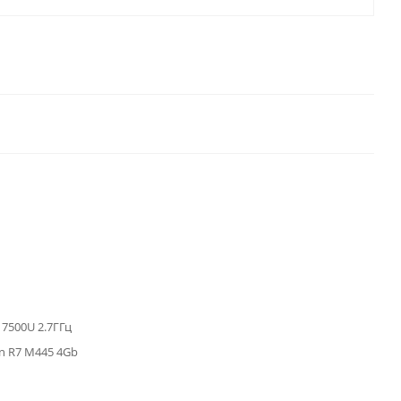
7 7500U 2.7ГГц
n R7 M445 4Gb