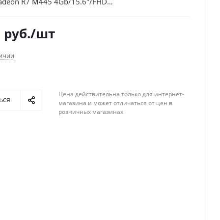
deon R7 M445 4Gb/15.6"/FHD
)/Linux/black/WiFi/BT/Cam
6
руб.
/шт
личии
Цена действительна только для интернет-
ься
магазина и может отличаться от цен в
розничных магазинах