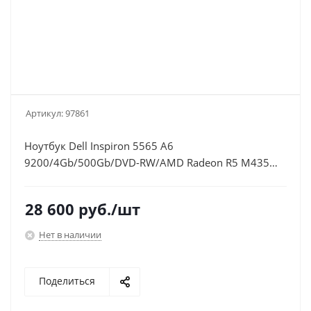
Артикул:
97861
Ноутбук Dell Inspiron 5565 A6
9200/4Gb/500Gb/DVD-RW/AMD Radeon R5 M435
2Gb/15.6"/HD (1366x768)/Windows
10/black/WiFi/BT/Cam
28 600
руб.
/шт
Нет в наличии
Поделиться