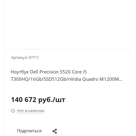
Артикул:
97711
Ноутбук Dell Precision 5520 Core i5
7300HQ/16Gb/SSD512Gb/nVidia Quadro M1200M
4Gb/15.6"/IPS/FHD (1920x1080)/Windows 10
Professional 64/black/WiFi/BT/Cam
140 672
руб.
/шт
Нет в наличии
Поделиться