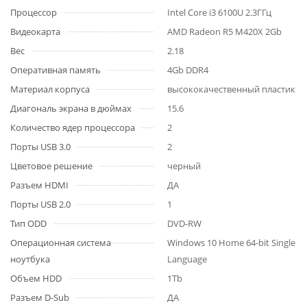
Процессор
Intel Core i3 6100U 2.3ГГц
Видеокарта
AMD Radeon R5 M420X 2Gb
Вес
2.18
Оперативная память
4Gb DDR4
Материал корпуса
высококачественный пластик
Диагональ экрана в дюймах
15.6
Количество ядер процессора
2
Порты USB 3.0
2
Цветовое решение
черный
Разъем HDMI
ДА
Порты USB 2.0
1
Тип ODD
DVD-RW
Операционная система
Windows 10 Home 64-bit Single
ноутбука
Language
Объем HDD
1Tb
Разъем D-Sub
ДА