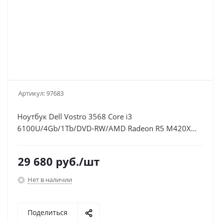
Артикул:
97683
Ноутбук Dell Vostro 3568 Core i3
6100U/4Gb/1Tb/DVD-RW/AMD Radeon R5 M420X
2Gb/15.6"/HD (1366x768)/Windows 10 Home Single
Language 64/black/WiFi/BT/Cam/2750mAh
29 680
руб.
/шт
Нет в наличии
Поделиться