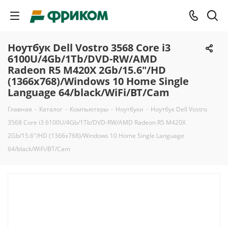
Ноутбук Dell Vostro 3568 Core i3
6100U/4Gb/1Tb/DVD-RW/AMD
Radeon R5 M420X 2Gb/15.6"/HD
(1366x768)/Windows 10 Home Single
Language 64/black/WiFi/BT/Cam
Главная
-
Каталог
-
Компьютеры
-
Ноутбуки
-
Ноутбук Dell Vostro
3568 Core i3 6100U/4Gb/1Tb/DVD-RW/AMD Radeon R5 M420X
2Gb/15.6"/HD (1366x768)/Windows 10 Home Single Language
64/black/WiFi/BT/Cam