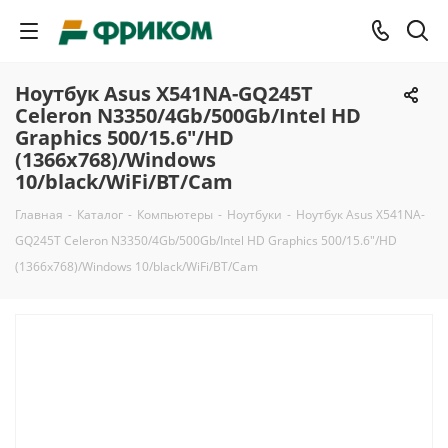
Ноутбук Asus X541NA-GQ245T
Celeron N3350/4Gb/500Gb/Intel HD
Graphics 500/15.6"/HD
(1366x768)/Windows
10/black/WiFi/BT/Cam
Главная
-
Каталог
-
Компьютеры
-
Ноутбуки
-
Ноутбук Asus X541NA-
GQ245T Celeron N3350/4Gb/500Gb/Intel HD Graphics 500/15.6"/HD
(1366x768)/Windows 10/black/WiFi/BT/Cam