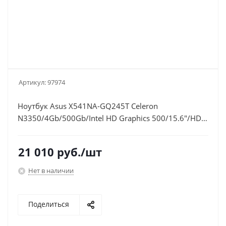
Артикул:
97974
Ноутбук Asus X541NA-GQ245T Celeron
N3350/4Gb/500Gb/Intel HD Graphics 500/15.6"/HD
(1366x768)/Windows 10/black/WiFi/BT/Cam
21 010
руб.
/шт
Нет в наличии
Поделиться