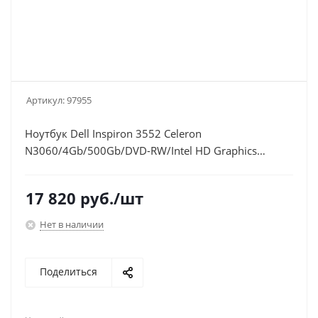
Артикул:
97955
Ноутбук Dell Inspiron 3552 Celeron
N3060/4Gb/500Gb/DVD-RW/Intel HD Graphics
400/15.6"/HD
(1366x768)/Ubuntu/black/WiFi/BT/Cam/2700mAh
17 820
руб.
/шт
Нет в наличии
Поделиться