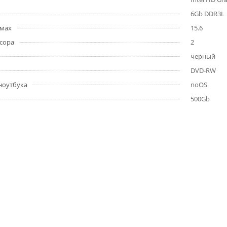
6Gb DDR3L
ймах
15.6
сора
2
черный
DVD-RW
ноутбука
noOS
500Gb