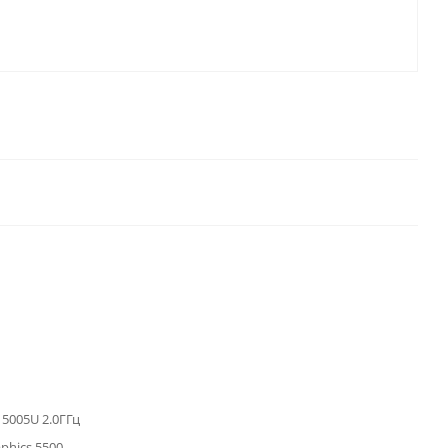
3 5005U 2.0ГГц
aphics 5500