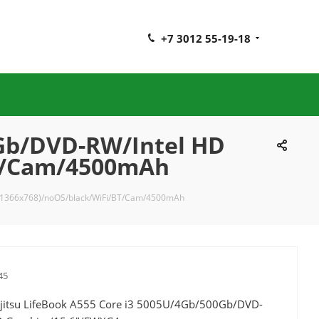
+7 3012 55-19-18
0Gb/DVD-RW/Intel HD
BT/Cam/4500mAh
 (1366x768)/noOS/black/WiFi/BT/Cam/4500mAh
45
jitsu LifeBook A555 Core i3 5005U/4Gb/500Gb/DVD-