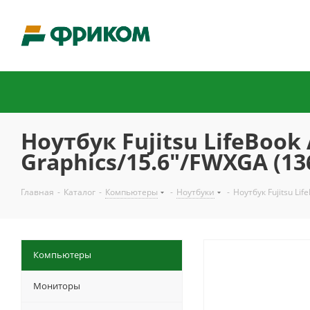
Ноутбук Fujitsu LifeBook
Graphics/15.6"/FWXGA (1
Главная
-
Каталог
-
Компьютеры
-
Ноутбуки
-
Ноутбук Fujitsu L
Компьютеры
Мониторы