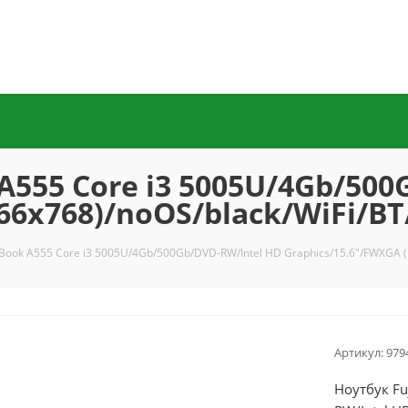
 A555 Core i3 5005U/4Gb/50
366x768)/noOS/black/WiFi/
ifeBook A555 Core i3 5005U/4Gb/500Gb/DVD-RW/Intel HD Graphics/15.6"/FWXGA
Артикул:
979
Ноутбук Fu