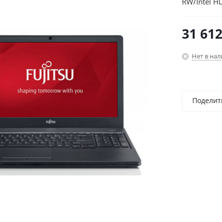
RW/Intel H
(1366x768
31 61
Нет в на
Поделит