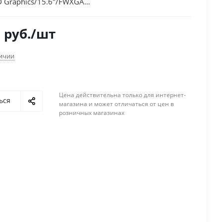
D Graphics/15.6"/FWXGA
)/noOS/black/WiFi/BT/Cam/4500mAh
2
руб.
/шт
личии
Цена действительна только для интернет-
ься
магазина и может отличаться от цен в
розничных магазинах