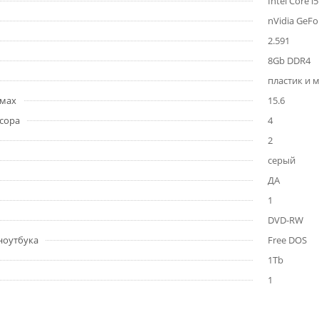
Intel Core 
nVidia GeF
2.591
8Gb DDR4
пластик и 
ймах
15.6
сора
4
2
серый
ДА
1
DVD-RW
ноутбука
Free DOS
1Tb
1