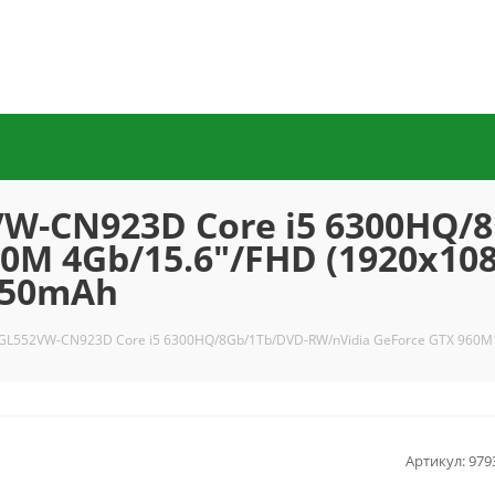
W-CN923D Core i5 6300HQ/
0M 4Gb/15.6"/FHD (1920x108
150mAh
GL552VW-CN923D Core i5 6300HQ/8Gb/1Tb/DVD-RW/nVidia GeForce GTX 960M 
Артикул:
979