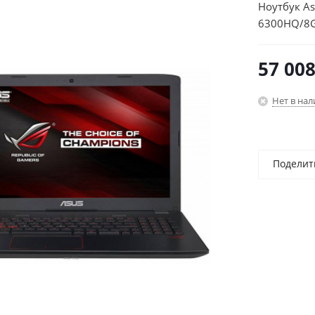
Ноутбук A
6300HQ/8G
4Gb/15.6"/
DOS/grey/
57 00
Нет в на
Поделит