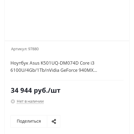
Артикул:
97880
Ноутбук Asus K501UQ-DM074D Core i3
6100U/4Gb/1Tb/nVidia GeForce 940MX
2Gb/15.6"/FHD (1920x1080)/Free
DOS/grey/WiFi/BT/Cam
34 944
руб.
/шт
Нет в наличии
Поделиться