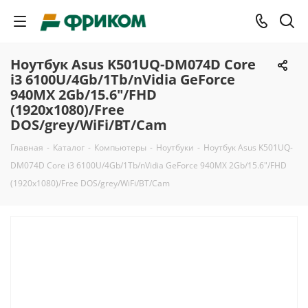
Ноутбук Asus K501UQ-DM074D Core
i3 6100U/4Gb/1Tb/nVidia GeForce
940MX 2Gb/15.6"/FHD
(1920x1080)/Free
DOS/grey/WiFi/BT/Cam
Главная
-
Каталог
-
Компьютеры
-
Ноутбуки
-
Ноутбук Asus K501UQ-
DM074D Core i3 6100U/4Gb/1Tb/nVidia GeForce 940MX 2Gb/15.6"/FHD
(1920x1080)/Free DOS/grey/WiFi/BT/Cam