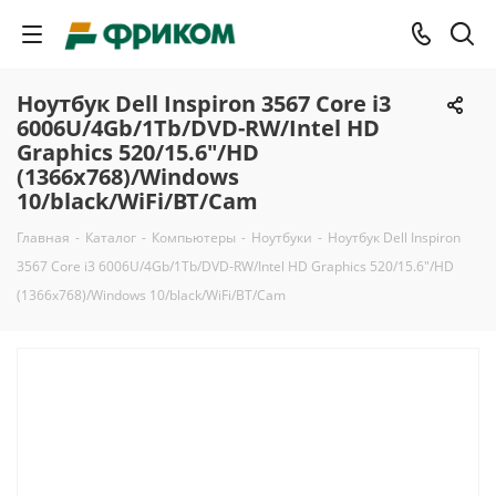
Ноутбук Dell Inspiron 3567 Core i3
6006U/4Gb/1Tb/DVD-RW/Intel HD
Graphics 520/15.6"/HD
(1366x768)/Windows
10/black/WiFi/BT/Cam
Главная
-
Каталог
-
Компьютеры
-
Ноутбуки
-
Ноутбук Dell Inspiron
3567 Core i3 6006U/4Gb/1Tb/DVD-RW/Intel HD Graphics 520/15.6"/HD
(1366x768)/Windows 10/black/WiFi/BT/Cam