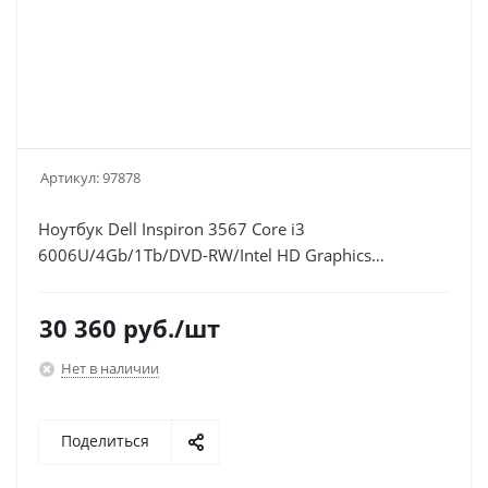
Артикул:
97878
Ноутбук Dell Inspiron 3567 Core i3
6006U/4Gb/1Tb/DVD-RW/Intel HD Graphics
520/15.6"/HD (1366x768)/Windows
10/black/WiFi/BT/Cam
30 360
руб.
/шт
Нет в наличии
Поделиться