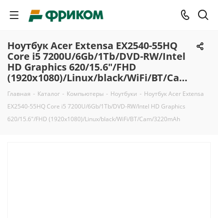
Ноутбук Acer Extensa EX2540-55HQ
Core i5 7200U/6Gb/1Tb/DVD-RW/Intel
HD Graphics 620/15.6"/FHD
(1920x1080)/Linux/black/WiFi/BT/Cam/3220mAh
Главная
-
Каталог
-
Компьютеры
-
Ноутбуки
-
Ноутбук Acer Extensa
EX2540-55HQ Core i5 7200U/6Gb/1Tb/DVD-RW/Intel HD Graphics
620/15.6"/FHD (1920x1080)/Linux/black/WiFi/BT/Cam/3220mAh