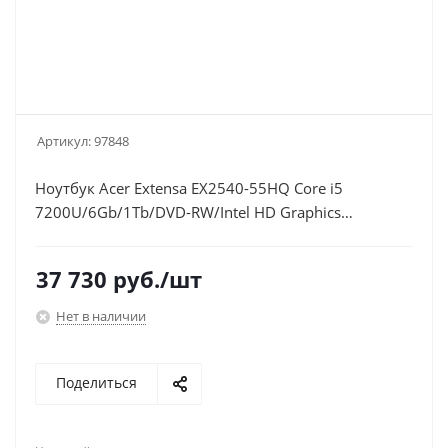
Артикул:
97848
Ноутбук Acer Extensa EX2540-55HQ Core i5
7200U/6Gb/1Tb/DVD-RW/Intel HD Graphics
620/15.6"/FHD
(1920x1080)/Linux/black/WiFi/BT/Cam/3220mAh
37 730
руб.
/шт
Нет в наличии
Поделиться