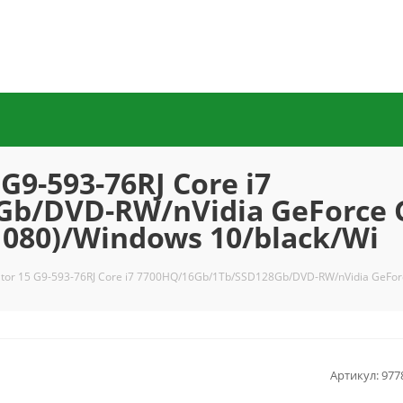
G9-593-76RJ Core i7
b/DVD-RW/nVidia GeForce 
1080)/Windows 10/black/Wi
ator 15 G9-593-76RJ Core i7 7700HQ/16Gb/1Tb/SSD128Gb/DVD-RW/nVidia GeForc
Артикул:
977