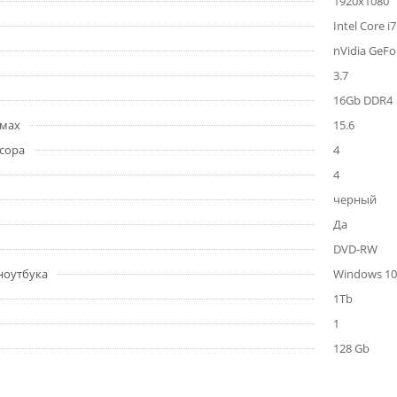
1920x1080
Intel Core 
nVidia GeFo
3.7
16Gb DDR4
ймах
15.6
сора
4
4
черный
Да
DVD-RW
ноутбука
Windows 10
1Tb
1
128 Gb