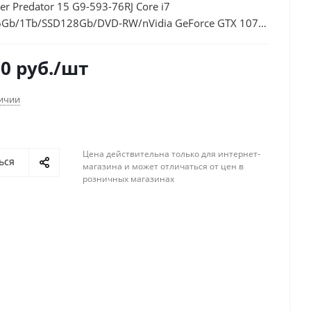
er Predator 15 G9-593-76RJ Core i7
Gb/1Tb/SSD128Gb/DVD-RW/nVidia GeForce GTX 1070
IPS/FHD (1920x1080)/Windows
WiFi/BT/Cam/6000mAh
00
руб.
/шт
личии
Цена действительна только для интернет-
ься
магазина и может отличаться от цен в
розничных магазинах