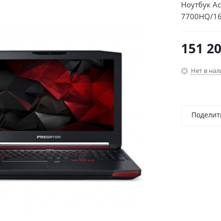
Ноутбук Ac
7700HQ/16
8Gb/15.6"/
10/black/
151 2
Нет в на
Поделит