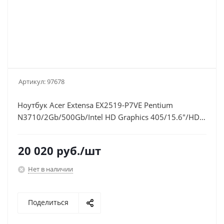
Артикул:
97678
Ноутбук Acer Extensa EX2519-P7VE Pentium
N3710/2Gb/500Gb/Intel HD Graphics 405/15.6"/HD
(1366x768)/Windows 10
64/black/WiFi/BT/Cam/3500mAh
20 020
руб.
/шт
Нет в наличии
Поделиться