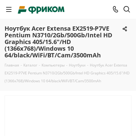
Ноутбук Acer Extensa EX2519-P7VE
Pentium N3710/2Gb/500Gb/Intel HD
Graphics 405/15.6"/HD
(1366x768)/Windows 10
64/black/WiFi/BT/Cam/3500mAh
Главная
-
Каталог
-
Компьютеры
-
Ноутбуки
-
Ноутбук Acer Extensa
EX2519-P7VE Pentium N3710/2Gb/500Gb/Intel HD Graphics 405/15.6"/HD
(1366x768)/Windows 10 64/black/WiFi/BT/Cam/3500mAh