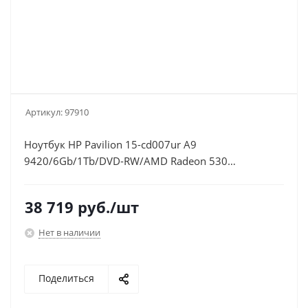
Артикул:
97910
Ноутбук HP Pavilion 15-cd007ur A9
9420/6Gb/1Tb/DVD-RW/AMD Radeon 530
2Gb/15.6"/FHD (1920x1080)/Windows
10/blue/WiFi/BT/Cam
38 719
руб.
/шт
Нет в наличии
Поделиться