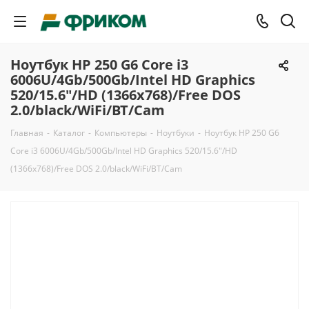
Ноутбук HP 250 G6 Core i3
6006U/4Gb/500Gb/Intel HD Graphics
520/15.6"/HD (1366x768)/Free DOS
2.0/black/WiFi/BT/Cam
Главная
-
Каталог
-
Компьютеры
-
Ноутбуки
-
Ноутбук HP 250 G6
Core i3 6006U/4Gb/500Gb/Intel HD Graphics 520/15.6"/HD
(1366x768)/Free DOS 2.0/black/WiFi/BT/Cam