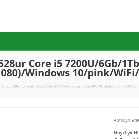
c528ur Core i5 7200U/6Gb/1T
1080)/Windows 10/pink/WiF
n 15-cc528ur Core i5 7200U/6Gb/1Tb/nVidia GeForce 940MX 2Gb/15.6"/IPS/FHD
Артикул:
978
Ноутбук HP