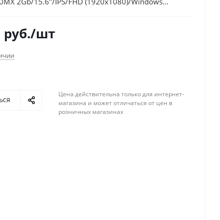
0MX 2Gb/15.6"/IPS/FHD (1920x1080)/Windows
Fi/BT/Cam
5
руб.
/шт
личии
Цена действительна только для интернет-
ься
магазина и может отличаться от цен в
розничных магазинах