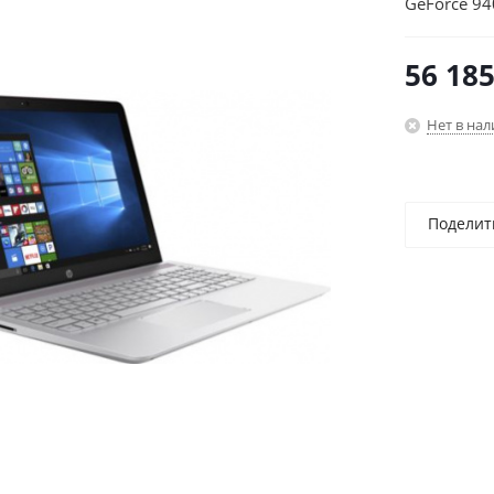
GeForce 94
10/pink/Wi
56 18
Нет в на
Поделит