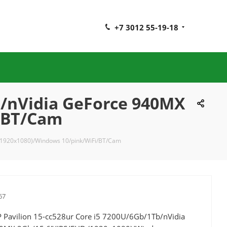
+7 3012 55-19-18
b/nVidia GeForce 940MX
i/BT/Cam
 (1920x1080)/Windows 10/pink/WiFi/BT/Cam
67
 Pavilion 15-cc528ur Core i5 7200U/6Gb/1Tb/nVidia