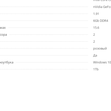
nVidia GeF
1.91
6Gb DDR4
ймах
15.6
сора
2
2
розовый
Да
ноутбука
Windows 10
1Tb