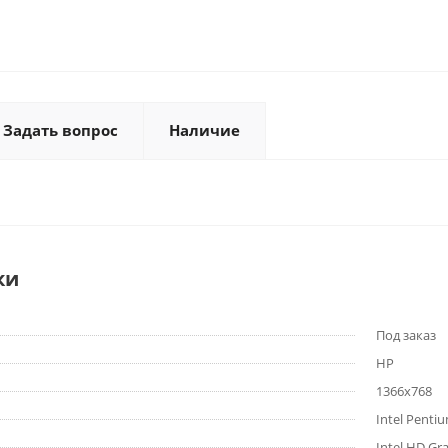
Задать вопрос
Наличие
ки
Под заказ
HP
1366x768
Intel Penti
Intel HD Gr