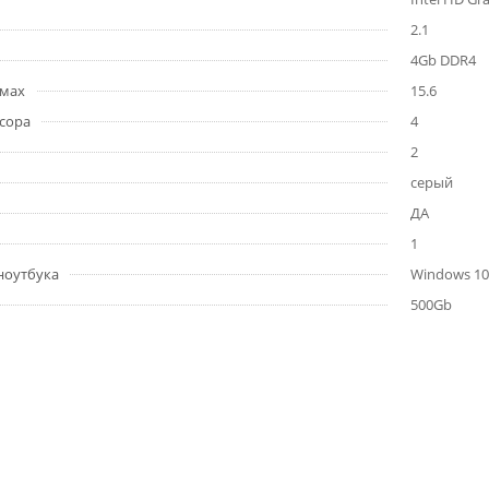
2.1
4Gb DDR4
ймах
15.6
сора
4
2
серый
ДА
1
ноутбука
Windows 10
500Gb