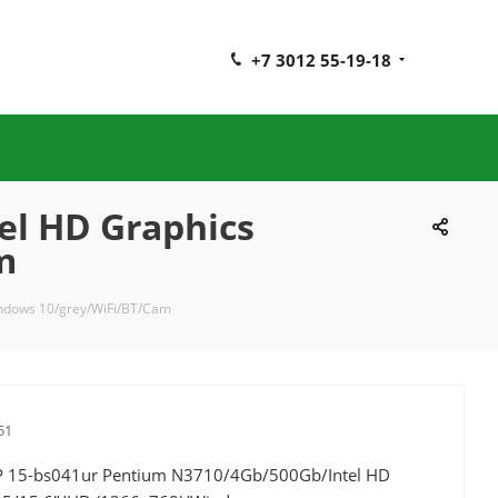
+7 3012 55-19-18
el HD Graphics
m
ndows 10/grey/WiFi/BT/Cam
51
 15-bs041ur Pentium N3710/4Gb/500Gb/Intel HD