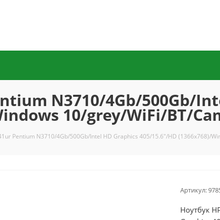
ntium N3710/4Gb/500Gb/Int
Windows 10/grey/WiFi/BT/Ca
41ur Pentium N3710/4Gb/500Gb/Intel HD Graphics 405/15.6"/HD (1366x768)/Wi
Артикул:
978
Ноутбук HP