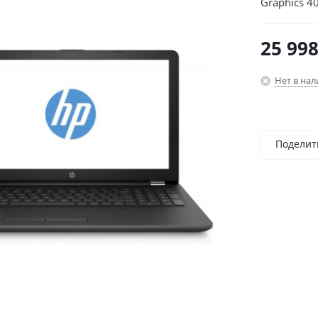
Graphics 4
10/grey/Wi
25 99
Нет в на
Поделит