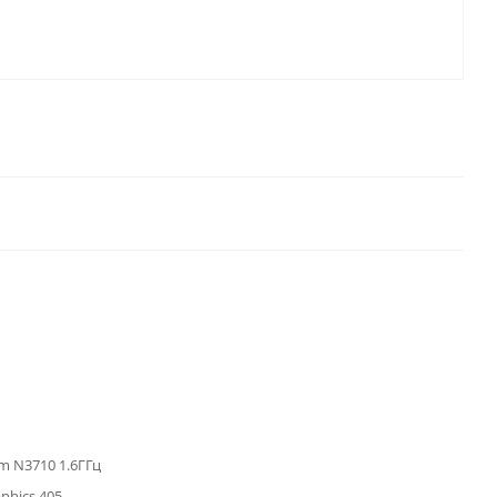
um N3710 1.6ГГц
aphics 405