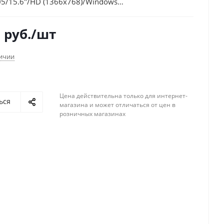
05/15.6"/HD (1366x768)/Windows
Fi/BT/Cam
8
руб.
/шт
личии
Цена действительна только для интернет-
ься
магазина и может отличаться от цен в
розничных магазинах