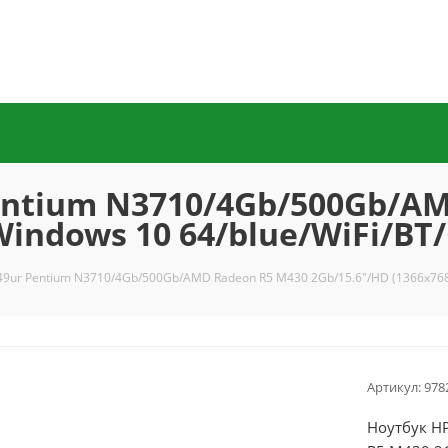
entium N3710/4Gb/500Gb/A
/Windows 10 64/blue/WiFi/B
49ur Pentium N3710/4Gb/500Gb/AMD Radeon R5 M430 2Gb/15.6"/HD (1366x768
Артикул:
978
Ноутбук H