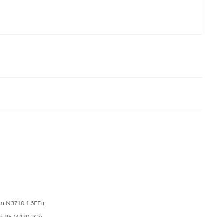
um N3710 1.6ГГц
n R5 M430 2Gb