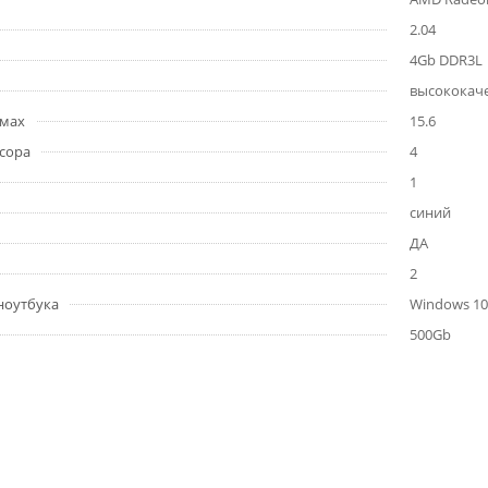
2.04
4Gb DDR3L
высококаче
ймах
15.6
сора
4
1
синий
ДА
2
ноутбука
Windows 10 
500Gb