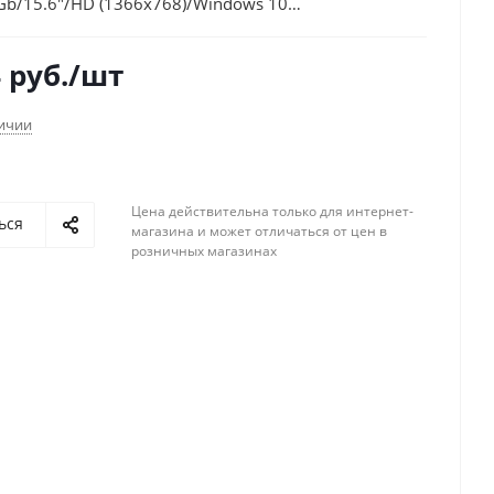
Gb/15.6"/HD (1366x768)/Windows 10
iFi/BT/Cam/2670mAh
4
руб.
/шт
личии
Цена действительна только для интернет-
ься
магазина и может отличаться от цен в
розничных магазинах