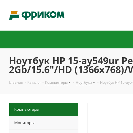
Ноутбук HP 15-ay549ur P
2Gb/15.6"/HD (1366x768)
Главная
-
Каталог
-
Компьютеры
-
Ноутбуки
-
Ноутбук HP 15-ay5
Компьютеры
Мониторы