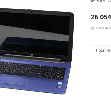
R5 M430 2
64/blue/W
26 05
Нет в на
Поделит