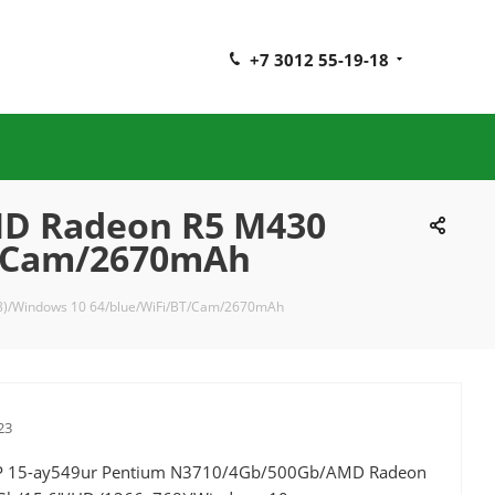
+7 3012 55-19-18
MD Radeon R5 M430
T/Cam/2670mAh
)/Windows 10 64/blue/WiFi/BT/Cam/2670mAh
23
P 15-ay549ur Pentium N3710/4Gb/500Gb/AMD Radeon