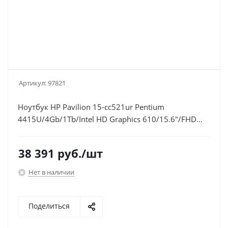
Артикул:
97821
Ноутбук HP Pavilion 15-cc521ur Pentium
4415U/4Gb/1Tb/Intel HD Graphics 610/15.6"/FHD
(1920x1080)/Windows 10 64/red/WiFi/BT/Cam
38 391
руб.
/шт
Нет в наличии
Поделиться