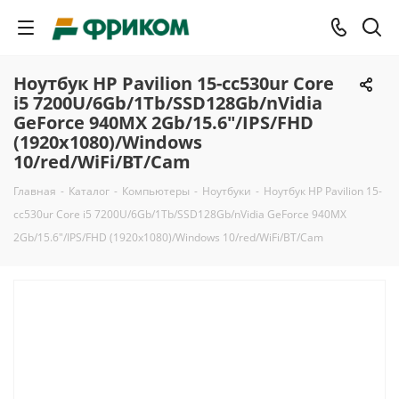
Ноутбук HP Pavilion 15-cc530ur Core
i5 7200U/6Gb/1Tb/SSD128Gb/nVidia
GeForce 940MX 2Gb/15.6"/IPS/FHD
(1920x1080)/Windows
10/red/WiFi/BT/Cam
Главная
-
Каталог
-
Компьютеры
-
Ноутбуки
-
Ноутбук HP Pavilion 15-
cc530ur Core i5 7200U/6Gb/1Tb/SSD128Gb/nVidia GeForce 940MX
2Gb/15.6"/IPS/FHD (1920x1080)/Windows 10/red/WiFi/BT/Cam