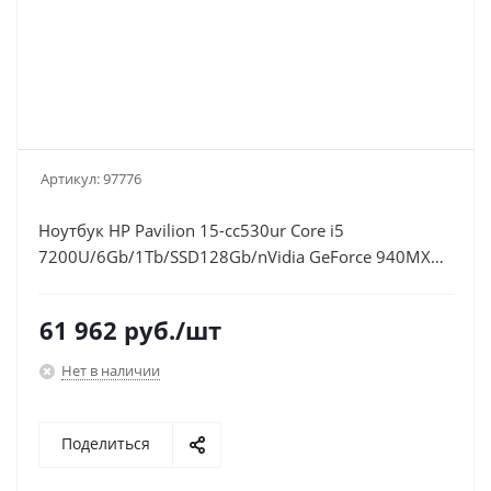
Артикул:
97776
Ноутбук HP Pavilion 15-cc530ur Core i5
7200U/6Gb/1Tb/SSD128Gb/nVidia GeForce 940MX
2Gb/15.6"/IPS/FHD (1920x1080)/Windows
10/red/WiFi/BT/Cam
61 962
руб.
/шт
Нет в наличии
Поделиться