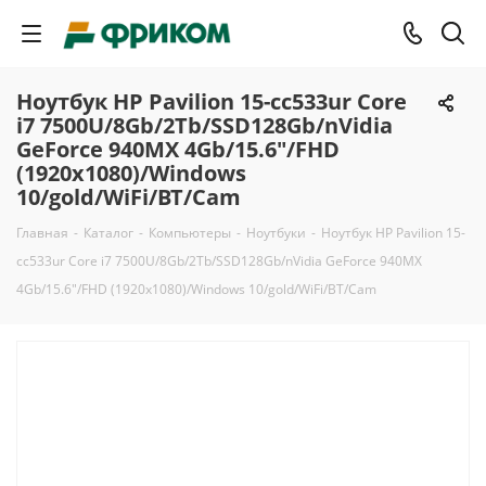
Ноутбук HP Pavilion 15-cc533ur Core
i7 7500U/8Gb/2Tb/SSD128Gb/nVidia
GeForce 940MX 4Gb/15.6"/FHD
(1920x1080)/Windows
10/gold/WiFi/BT/Cam
Главная
-
Каталог
-
Компьютеры
-
Ноутбуки
-
Ноутбук HP Pavilion 15-
cc533ur Core i7 7500U/8Gb/2Tb/SSD128Gb/nVidia GeForce 940MX
4Gb/15.6"/FHD (1920x1080)/Windows 10/gold/WiFi/BT/Cam