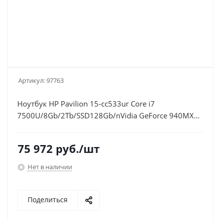
Артикул:
97763
Ноутбук HP Pavilion 15-cc533ur Core i7
7500U/8Gb/2Tb/SSD128Gb/nVidia GeForce 940MX
4Gb/15.6"/FHD (1920x1080)/Windows
10/gold/WiFi/BT/Cam
75 972
руб.
/шт
Нет в наличии
Поделиться