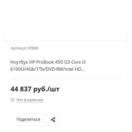
Артикул:
97689
Ноутбук HP ProBook 450 G3 Core i3
6100U/4Gb/1Tb/DVD-RW/Intel HD
Graphics/15.6"/SVA/HD (1366x768)/Windows 7
Professional +W10Pro/WiFi/BT/Cam
44 837
руб.
/шт
Нет в наличии
Поделиться