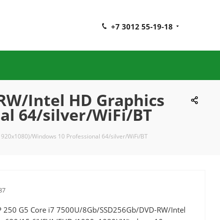
+7 3012 55-19-18
RW/Intel HD Graphics
l 64/silver/WiFi/BT
20x1080)/Windows 10 Professional 64/silver/WiFi/BT
87
 250 G5 Core i7 7500U/8Gb/SSD256Gb/DVD-RW/Intel