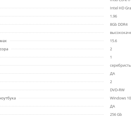
Intel HD Gr
1.96
8Gb DDR4
высококаче
ймах
15.6
сора
2
1
серебрист
ДА
2
DVD-RW
ноутбука
Windows 10 
ДА
256 Gb