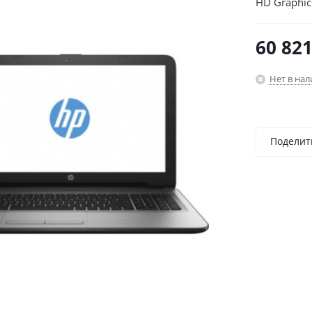
HD Graphic
Professiona
60 82
Нет в на
Поделит