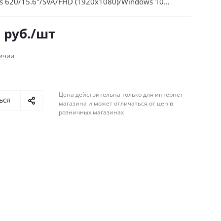
s 620/15.6"/SVA/FHD (1920x1080)/Windows 10
l 64/silver/WiFi/BT
1
руб.
/шт
личии
Цена действительна только для интернет-
ься
магазина и может отличаться от цен в
розничных магазинах