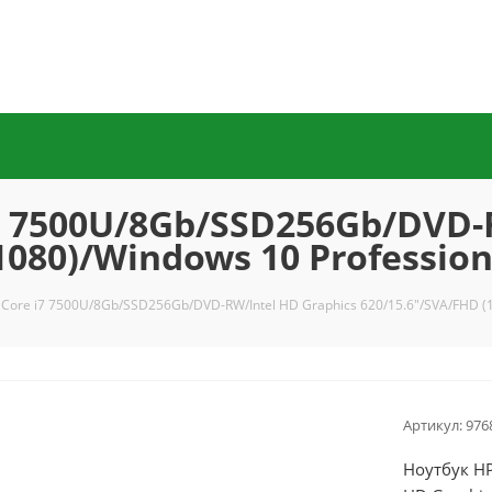
7 7500U/8Gb/SSD256Gb/DVD-
080)/Windows 10 Professiona
Core i7 7500U/8Gb/SSD256Gb/DVD-RW/Intel HD Graphics 620/15.6"/SVA/FHD (19
Артикул:
976
Ноутбук HP