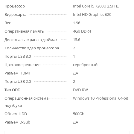
Процессор
Intel Core i5 7200U 2.5ГГц
Видеокарта
Intel HD Graphics 620
Вес
1.96
Оперативная память
4Gb DDR4
Диагональ экрана в дюймах
15.6
Количество ядер процессора
2
Порты USB 3.0
1
Цветовое решение
серебристый
Разъем HDMI
ДА
Порты USB 2.0
2
Тип ODD
DVD-RW
Операционная система
Windows 10 Professional 64-bit
ноутбука
Объем HDD
500Gb
Разъем D-Sub
ДА