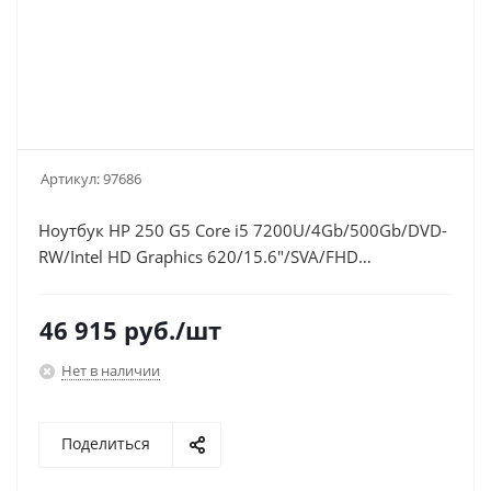
Артикул:
97686
Ноутбук HP 250 G5 Core i5 7200U/4Gb/500Gb/DVD-
RW/Intel HD Graphics 620/15.6"/SVA/FHD
(1920x1080)/Windows 10 Professional
64/silver/WiFi/BT/Cam
46 915
руб.
/шт
Нет в наличии
Поделиться