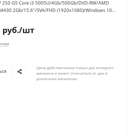
P 250 G5 Core i3 5005U/4Gb/500Gb/DVD-RW/AMD
 M430 2Gb/15.6"/SVA/FHD (1920x1080)/Windows 10
ilver/WiFi/BT/Cam/2550mAh
8
руб.
/шт
личии
Цена действительна только для интернет-
ься
магазина и может отличаться от цен в
розничных магазинах