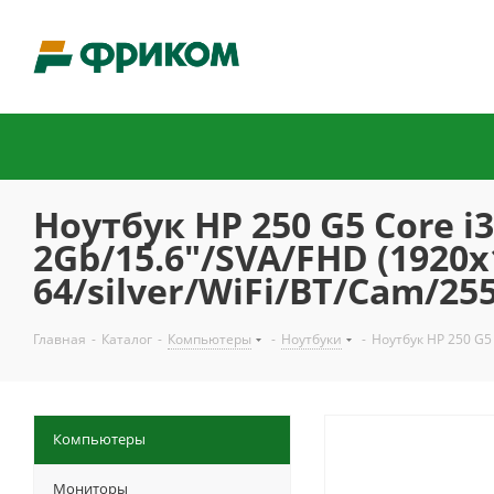
Ноутбук HP 250 G5 Core 
2Gb/15.6"/SVA/FHD (1920
64/silver/WiFi/BT/Cam/2
Главная
-
Каталог
-
Компьютеры
-
Ноутбуки
-
Ноутбук HP 250 G5
Компьютеры
Мониторы