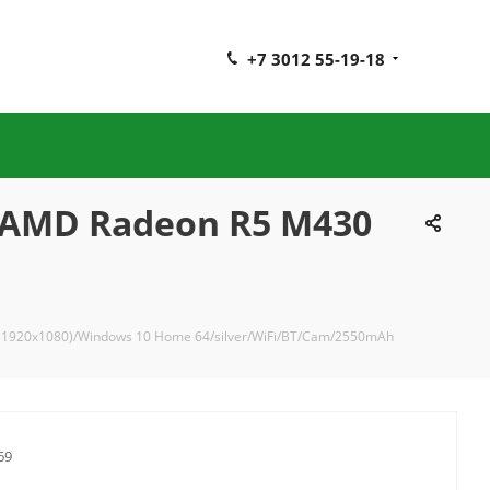
+7 3012 55-19-18
/AMD Radeon R5 M430
(1920x1080)/Windows 10 Home 64/silver/WiFi/BT/Cam/2550mAh
69