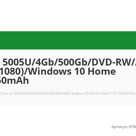
i3 5005U/4Gb/500Gb/DVD-RW
x1080)/Windows 10 Home
550mAh
 Core i3 5005U/4Gb/500Gb/DVD-RW/AMD Radeon R5 M430 2Gb/15.6"/SVA/FHD 
Артикул:
976