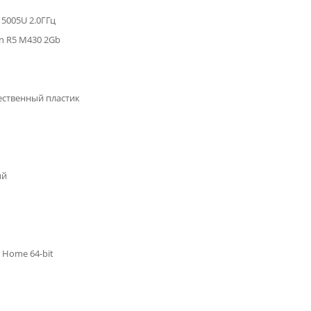
3 5005U 2.0ГГц
n R5 M430 2Gb
ственный пластик
ый
 Home 64-bit