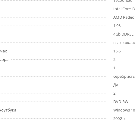
1920x1080
Intel Core i
AMD Radeo
1.96
4Gb DDR3L
высококаче
ймах
15.6
сора
2
1
серебрист
Да
2
DVD-RW
ноутбука
Windows 10
500Gb