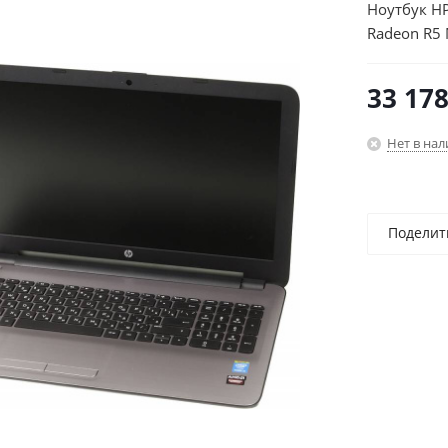
Ноутбук H
Radeon R5
Home 64/s
33 17
Нет в на
Поделит