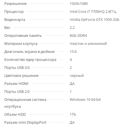
Разрешение
1920x1080
Процессор
Intel Core i7 7700HQ 2.8ГГц
Видеокарта
nVidia GeForce GTX 1050 2Gb
Вес
2.2
Оперативная память
8Gb DDR4
Материал корпуса
пластик и алюминий
Диагональ экрана в дюймах
15.6
Количество ядер процессора
4
Порты USB 3.0
2
Цветовое решение
черный
Разъем HDMI
ДА
Порты USB 2.0
1
Операционная система
Windows 10 64-bit
ноутбука
Объем HDD
1Tb
Разъем mini DisplayPort
ДА