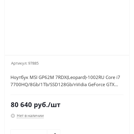
Артикул:
97885
Ноутбук MSI GP62M 7RDX(Leopard)-1002RU Core i7
7700HQ/8Gb/1Tb/SSD128Gb/nVidia GeForce GTX
1050 2Gb/15.6"/FHD (1920x1080)/Windows 10
64/black/WiFi/BT/Cam
80 640
руб.
/шт
Нет в наличии