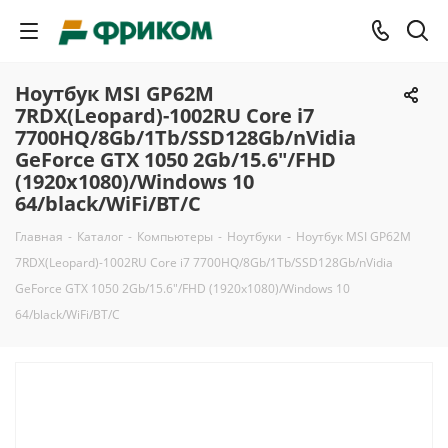
Ноутбук MSI GP62M
7RDX(Leopard)-1002RU Core i7
7700HQ/8Gb/1Tb/SSD128Gb/nVidia
GeForce GTX 1050 2Gb/15.6"/FHD
(1920x1080)/Windows 10
64/black/WiFi/BT/C
Главная
-
Каталог
-
Компьютеры
-
Ноутбуки
-
Ноутбук MSI GP62M
7RDX(Leopard)-1002RU Core i7 7700HQ/8Gb/1Tb/SSD128Gb/nVidia
GeForce GTX 1050 2Gb/15.6"/FHD (1920x1080)/Windows 10
64/black/WiFi/BT/C