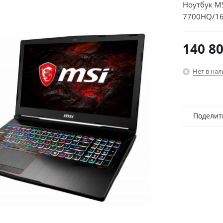
Ноутбук MS
7700HQ/16
8Gb/15.6"/
140 8
Нет в на
Поделит