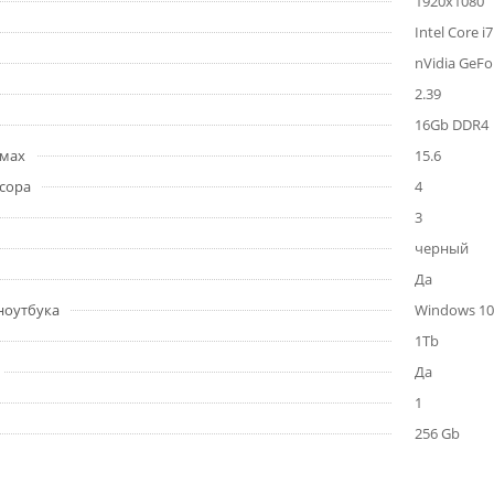
1920x1080
Intel Core 
nVidia GeFo
2.39
16Gb DDR4
ймах
15.6
сора
4
3
черный
Да
ноутбука
Windows 10
1Tb
Да
1
256 Gb