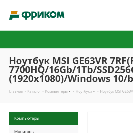
Ноутбук MSI GE63VR 7RF(R
7700HQ/16Gb/1Tb/SSD256G
(1920x1080)/Windows 10/b
Главная
-
Каталог
-
Компьютеры
-
Ноутбуки
-
Ноутбук MSI GE63V
Компьютеры
Мониторы