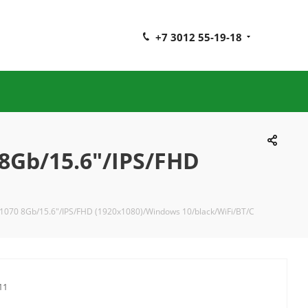
+7 3012 55-19-18
8Gb/15.6"/IPS/FHD
070 8Gb/15.6"/IPS/FHD (1920x1080)/Windows 10/black/WiFi/BT/C
11