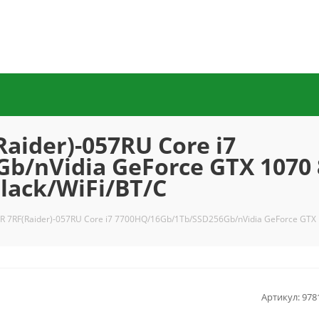
aider)-057RU Core i7
b/nVidia GeForce GTX 1070 
lack/WiFi/BT/C
R 7RF(Raider)-057RU Core i7 7700HQ/16Gb/1Tb/SSD256Gb/nVidia GeForce GTX 1
Артикул:
978