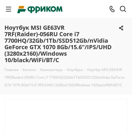
Ноутбук MSI GE63VR
7RF(Raider)-056RU Core i7
7700HQ/32Gb/1Tb/SSD512Gb/nVidia
GeForce GTX 1070 8Gb/15.6"/IPS/UHD
(3280x2160)/Windows
10/black/WiFi/BT/C
Главная
-
Каталог
-
Компьютеры
-
Ноутбуки
-
Ноутбук MSI GE63VR
7RF(Raider)-056RU Core i7 7700HQ/32Gb/1Tb/SSD512Gb/nVidia GeForce
GTX 1070 8Gb/15.6"/IPS/UHD (3280x2160)/Windows 10/black/WiFi/BT/C