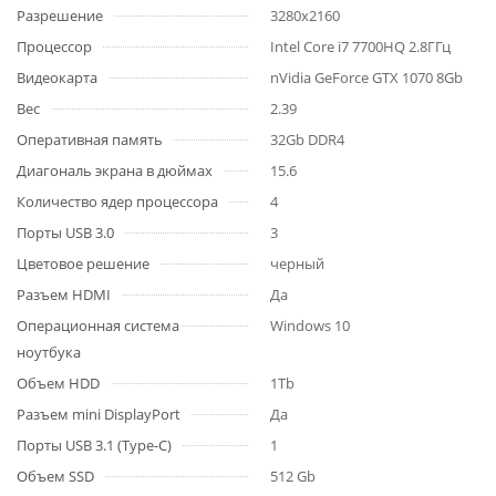
Разрешение
3280x2160
Процессор
Intel Core i7 7700HQ 2.8ГГц
Видеокарта
nVidia GeForce GTX 1070 8Gb
Вес
2.39
Оперативная память
32Gb DDR4
Диагональ экрана в дюймах
15.6
Количество ядер процессора
4
Порты USB 3.0
3
Цветовое решение
черный
Разъем HDMI
Да
Операционная система
Windows 10
ноутбука
Объем HDD
1Tb
Разъем mini DisplayPort
Да
Порты USB 3.1 (Type-C)
1
Объем SSD
512 Gb