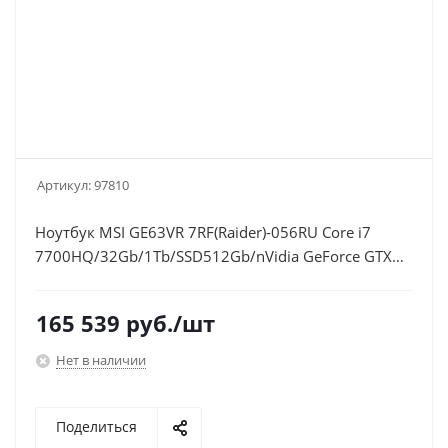
Артикул:
97810
Ноутбук MSI GE63VR 7RF(Raider)-056RU Core i7
7700HQ/32Gb/1Tb/SSD512Gb/nVidia GeForce GTX
1070 8Gb/15.6"/IPS/UHD (3280x2160)/Windows
10/black/WiFi/BT/Cam
165 539
руб.
/шт
Нет в наличии
Поделиться