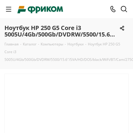
Ноутбук HP 250 G5 Core i3
5005U/4Gb/500Gb/DVDRW/5500/15.6"/SVA/HD/DOS/black/WiFi/BT/Cam/2750mAh
Главная
-
Каталог
-
Компьютеры
-
Ноутбуки
-
Ноутбук HP 250 G5
Core i3
5005U/4Gb/500Gb/DVDRW/5500/15.6"/SVA/HD/DOS/black/WiFi/BT/Cam/27