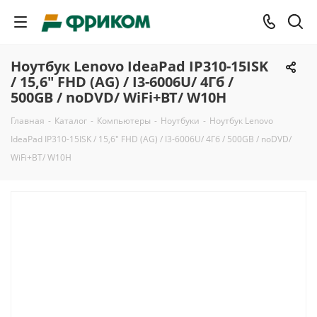
Ноутбук Lenovo IdeaPad IP310-15ISK
/ 15,6" FHD (AG) / I3-6006U/ 4Гб /
500GB / noDVD/ WiFi+BT/ W10H
Главная
-
Каталог
-
Компьютеры
-
Ноутбуки
-
Ноутбук Lenovo
IdeaPad IP310-15ISK / 15,6" FHD (AG) / I3-6006U/ 4Гб / 500GB / noDVD/
WiFi+BT/ W10H