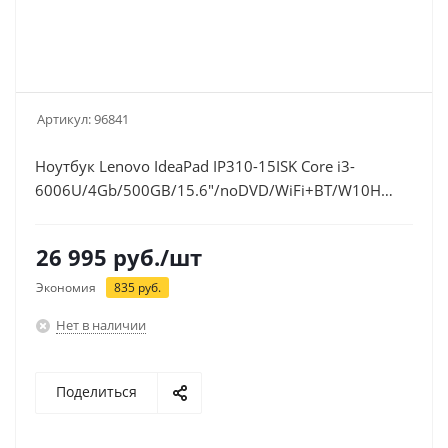
Артикул:
96841
Ноутбук Lenovo IdeaPad IP310-15ISK Core i3-
6006U/4Gb/500GB/15.6"/noDVD/WiFi+BT/W10H
(80SM0222RK)
26 995
руб.
/шт
Экономия
835
руб.
Нет в наличии
Поделиться