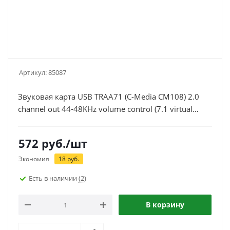
Артикул:
85087
Звуковая карта USB TRAA71 (C-Media CM108) 2.0
channel out 44-48KHz volume control (7.1 virtual
channel) RTL
572
руб.
/шт
Экономия
18
руб.
Есть в наличии
(2)
В корзину