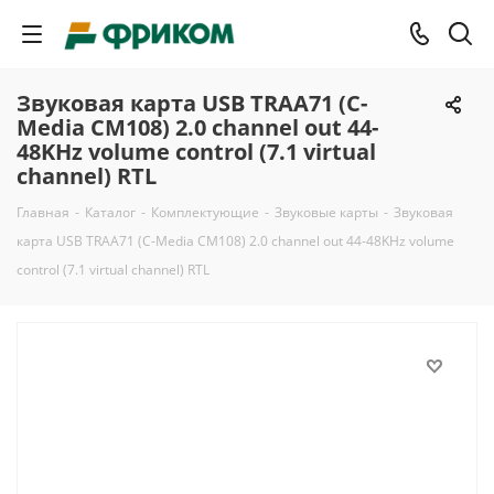
Звуковая карта USB TRAA71 (C-
Media CM108) 2.0 channel out 44-
48KHz volume control (7.1 virtual
channel) RTL
Главная
-
Каталог
-
Комплектующие
-
Звуковые карты
-
Звуковая
карта USB TRAA71 (C-Media CM108) 2.0 channel out 44-48KHz volume
control (7.1 virtual channel) RTL