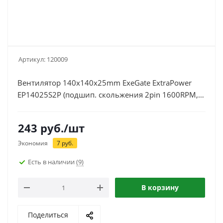
Артикул:
120009
Вентилятор 140x140x25mm ExeGate ExtraPower
EP14025S2P (подшип. скольжения 2pin 1600RPM,
31dBA)
243
руб.
/шт
Экономия
7
руб.
Есть в наличии
(9)
В корзину
Поделиться