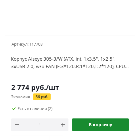
Артикул:
117708
Корпус Alseye 305-3/W (ATX, int. 1x3.5", 1x2.5",
3xUSB 2.0, w/o FAN (F:3*120,R:1*120,T:2*120), CPU
155mm, VGA 295mm, window) белый
2 774
руб.
/шт
Экономия
86
руб.
Есть в наличии
(2)
В корзину