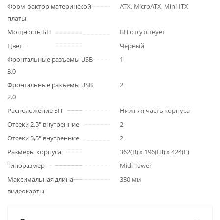
Форм-фактор материнской
ATX, MicroATX, Mini-ITX
платы
Мощность БП
БП отсутствует
Цвет
Черный
Фронтальные разъемы USB
1
3.0
Фронтальные разъемы USB
2
2.0
Расположение БП
Нижняя часть корпуса
Отсеки 2,5" внутренние
2
Отсеки 3,5" внутренние
2
Размеры корпуса
362(В) x 196(Ш) x 424(Г)
Типоразмер
Midi-Tower
Максимальная длина
330 мм
видеокарты