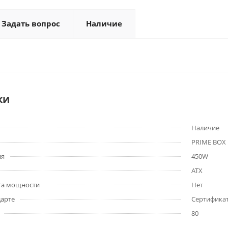
Задать вопрос
Наличие
ки
Наличие
PRIME BOX
ия
450W
ATX
та мощности
Нет
дарте
Сертификат
80