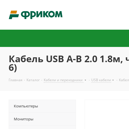
Кабель USB A-B 2.0 1.8м
6)
Главная
-
Каталог
-
Кабели и переходники
-
USB кабели
-
Кабел
Компьютеры
Мониторы