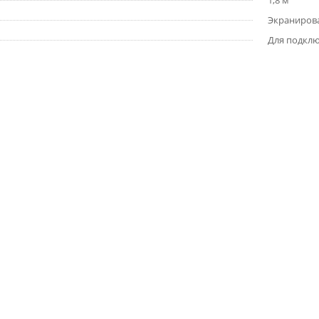
1,8 м
Экраниров
Для подклю