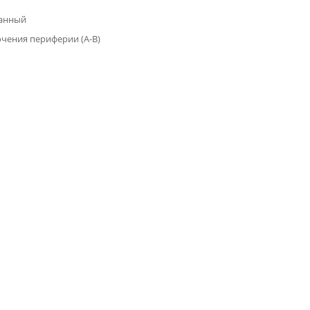
анный
чения периферии (A-B)