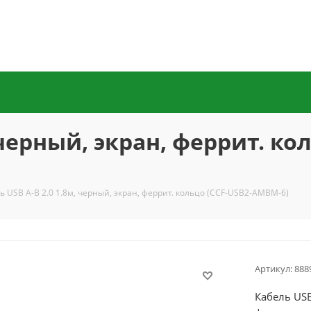
, черный, экран, феррит. к
ь USB A-B 2.0 1.8м, черный, экран, феррит. кольцо (CCF-USB2-AMBM-6)
Артикул:
888
Кабель USB