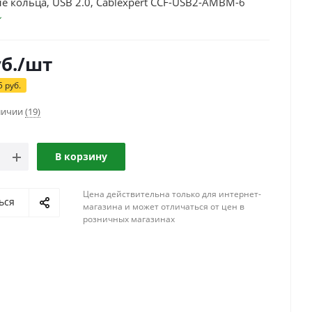
 кольца, USB 2.0, Cablexpert CCF-USB2-AMBM-6
б.
/шт
5
руб.
аличии
(19)
В корзину
Цена действительна только для интернет-
ься
магазина и может отличаться от цен в
розничных магазинах