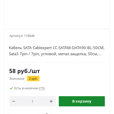
Артикул:
118646
Кабель SATA Cablexpert CC-SATAM-DATA90-BL-50CM,
Sata3 7pin / 7pin, угловой, метал.защелка, 50см,
черный
58
руб.
/шт
Экономия
2
руб.
Есть в наличии
(15)
В корзину