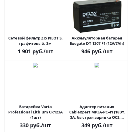
Сетевой фильтр ZIS PILOT S,
Аккумуляторная батарея
графитовый, 3м
Exegate DT 1207 F1 (12V/7Ah)
1 901
руб.
/шт
946
руб.
/шт
Батарейка Varta
Адаптер питания
Professional Lithium CR123A
Cablexpert MP3A-PC-41 (18Вт,
(1шт)
3А, быстрая зарядка QC3.0,
1xUSB)
330
руб.
/шт
349
руб.
/шт