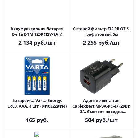
Аккумуляторная батарея
Сетевой фильтр ZIS PILOT S,
Delta DTM 1209 (12V/9Ah)
графитовый, 5м
2 134
руб.
/шт
2 255
руб.
/шт
Батарейка Varta Energy,
Адаптер питания
LR03, AAA, 4 шт. (04103229414)
Cablexpert MP3A-PC-47 (20Вт,
3А, быстрая зарядка
QC3.0/PD, 1xUSB, 1хType-C)
165
руб.
504
руб.
/шт