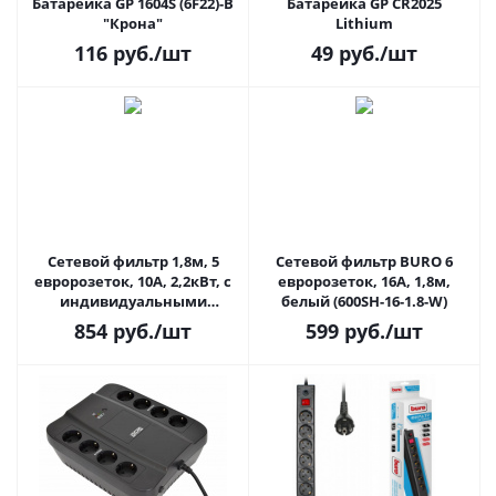
Батарейка GP 1604S (6F22)-B
Батарейка GP CR2025
"Крона"
Lithium
116
руб.
/шт
49
руб.
/шт
Сетевой фильтр 1,8м, 5
Сетевой фильтр BURO 6
евророзеток, 10А, 2,2кВт, с
евророзеток, 16А, 1,8м,
индивидуальными
белый (600SH-16-1.8-W)
выключателями, черный,
854
руб.
/шт
599
руб.
/шт
Buro 500SH-1.8-SW-B 1.8м