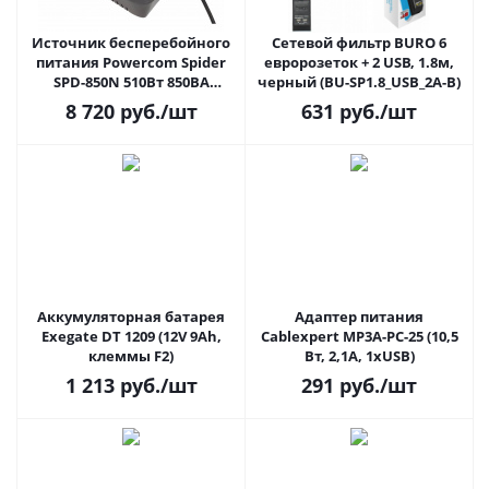
Источник бесперебойного
Сетевой фильтр BURO 6
питания Powercom Spider
евророзеток + 2 USB, 1.8м,
SPD-850N 510Вт 850ВА
черный (BU-SP1.8_USB_2A-B)
черный
8 720
руб.
/шт
631
руб.
/шт
Аккумуляторная батарея
Адаптер питания
Exegate DT 1209 (12V 9Ah,
Cablexpert MP3A-PC-25 (10,5
клеммы F2)
Вт, 2,1A, 1xUSB)
1 213
руб.
/шт
291
руб.
/шт