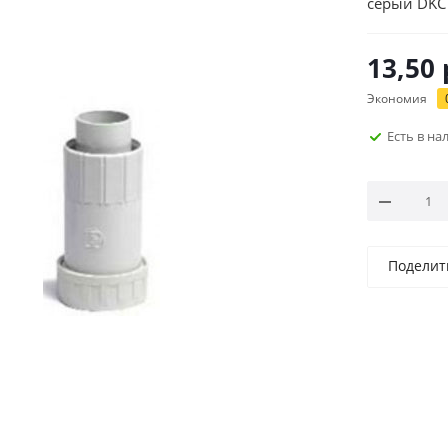
серый DKC 
13,50
Экономия
Есть в н
Поделит