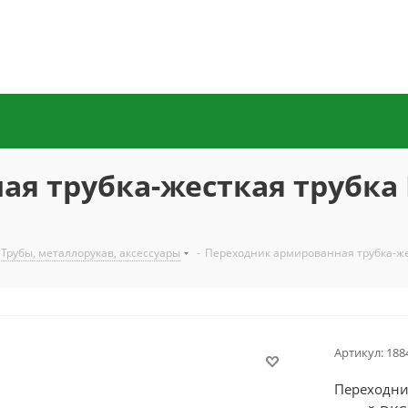
я трубка-жесткая трубка 
Трубы, металлорукав, аксессуары
-
Переходник армированная трубка-жес
Артикул:
188
Переходни