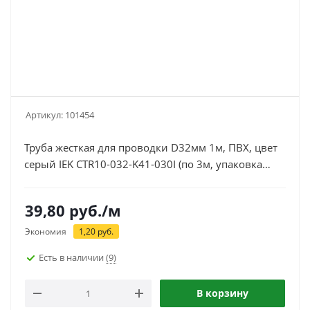
Артикул:
101454
Труба жесткая для проводки D32мм 1м, ПВХ, цвет
серый IEK CTR10-032-K41-030I (по 3м, упаковка
30м)
39,80
руб.
/м
Экономия
1,20
руб.
Есть в наличии
(9)
В корзину