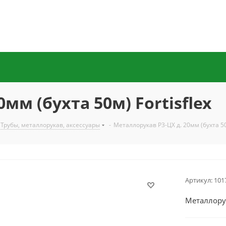
мм (бухта 50м) Fortisflex
Трубы, металлорукав, аксессуары
-
Металлорукав Р3-ЦХ д. 20мм (бухта 50м
Артикул:
101
Металлорук